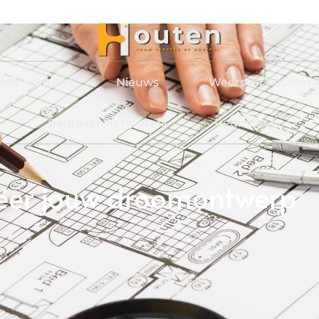
jden Houten
Nieuws
Weersverwachting
Bedrijven in Houten
Registreer
reëer jouw droomontwerp