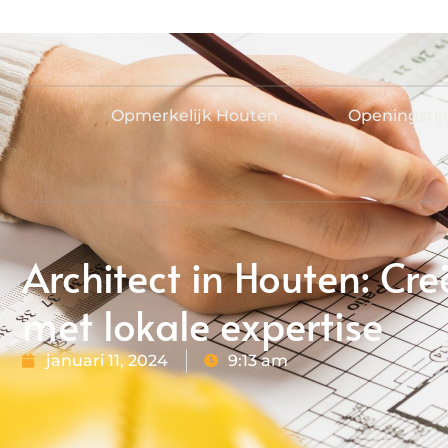
Opmerkelijk Houten
Openingsti
Architect in Houten: C
met lokale expertise
januari 11, 2024
9:13 am