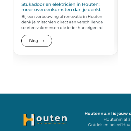
Stukadoor en elektricien in Houten:
De
meer overeenkomsten dan je denkt
Of
Bij een verbouwing of renovatie in Houten
ev
denk je misschien direct aan verschillende
ge
soorten vakmensen die ieder hun eigen rol
Blog
⟶
Houtennu.nl is jouw 
Houtenin al z
Ontdek en beleef Hou