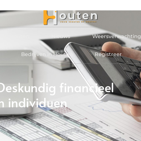
jden Houten
Nieuws
Weersverwachting
Bedrijven in Houten
Registreer
Deskundig financieel
n individuen