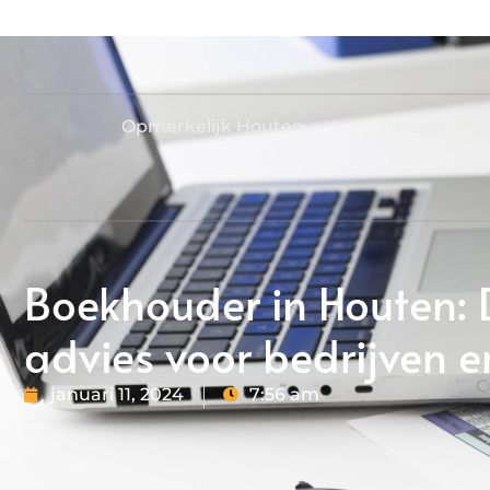
Opmerkelijk Houten
Openingsti
Boekhouder in Houten: 
advies voor bedrijven e
januari 11, 2024
7:56 am