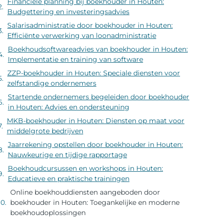
Financiële planning bij boekhouder in Houten:
Budgettering en investeringsadvies
Salarisadministratie door boekhouder in Houten:
Efficiënte verwerking van loonadministratie
Boekhoudsoftwareadvies van boekhouder in Houten:
Implementatie en training van software
ZZP-boekhouder in Houten: Speciale diensten voor
zelfstandige ondernemers
Startende ondernemers begeleiden door boekhouder
in Houten: Advies en ondersteuning
MKB-boekhouder in Houten: Diensten op maat voor
middelgrote bedrijven
Jaarrekening opstellen door boekhouder in Houten:
Nauwkeurige en tijdige rapportage
Boekhoudcursussen en workshops in Houten:
Educatieve en praktische trainingen
Online boekhouddiensten aangeboden door
boekhouder in Houten: Toegankelijke en moderne
boekhoudoplossingen