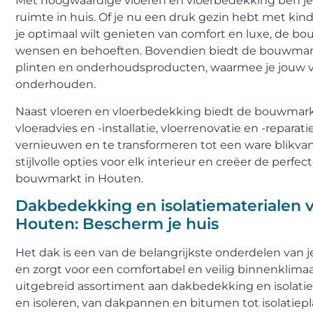
Met hoogwaardige vloeren en vloerbedekking ben je 
ruimte in huis. Of je nu een druk gezin hebt met kin
je optimaal wilt genieten van comfort en luxe, de b
wensen en behoeften. Bovendien biedt de bouwmarkt 
plinten en onderhoudsproducten, waarmee je jouw 
onderhouden.
Naast vloeren en vloerbedekking biedt de bouwmarkt
vloeradvies en -installatie, vloerrenovatie en -repara
vernieuwen en te transformeren tot een ware blikvan
stijlvolle opties voor elk interieur en creëer de perf
bouwmarkt in Houten.
Dakbedekking en isolatiematerialen v
Houten: Bescherm je huis
Het dak is een van de belangrijkste onderdelen van 
en zorgt voor een comfortabel en veilig binnenklima
uitgebreid assortiment aan dakbedekking en isolat
en isoleren, van dakpannen en bitumen tot isolatie