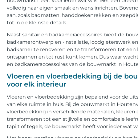
bouwmarkt heeft voor ieder wat wils. Met een breed
volledig naar eigen smaak en wens inrichten. Boven
aan, zoals badmatten, handdoekenrekken en zeepdi
tot in de kleinste details.
Naast sanitair en badkameraccessoires biedt de bou
badkamerontwerp en -installatie, loodgieterswerk e
badkamer te renoveren en te transformeren tot een 
ontspannen en tot rust kunt komen. Dus waar wacht
en badkameraccessoires van de bouwmarkt in Houte
Vloeren en vloerbedekking bij de bouw
voor elk interieur
Vloeren en vloerbedekking zijn bepalend voor de uitst
van elke ruimte in huis. Bij de bouwmarkt in Houtenv
vloerbedekking in verschillende materialen, kleuren 
transformeren tot een stijlvolle en comfortabele leefr
tapijt of tegels, de bouwmarkt heeft voor ieder wat wi