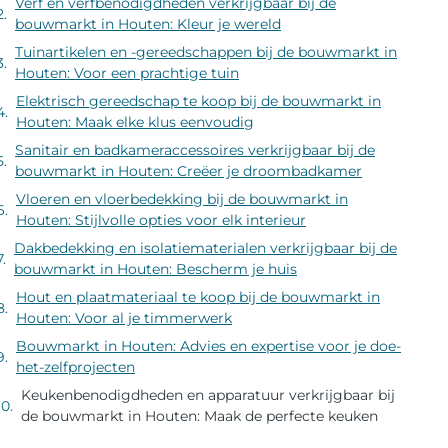
Verf en verfbenodigdheden verkrijgbaar bij de
bouwmarkt in Houten: Kleur je wereld
Tuinartikelen en -gereedschappen bij de bouwmarkt in
Houten: Voor een prachtige tuin
Elektrisch gereedschap te koop bij de bouwmarkt in
Houten: Maak elke klus eenvoudig
Sanitair en badkameraccessoires verkrijgbaar bij de
bouwmarkt in Houten: Creëer je droombadkamer
Vloeren en vloerbedekking bij de bouwmarkt in
Houten: Stijlvolle opties voor elk interieur
Dakbedekking en isolatiematerialen verkrijgbaar bij de
bouwmarkt in Houten: Bescherm je huis
Hout en plaatmateriaal te koop bij de bouwmarkt in
Houten: Voor al je timmerwerk
Bouwmarkt in Houten: Advies en expertise voor je doe-
het-zelfprojecten
Keukenbenodigdheden en apparatuur verkrijgbaar bij
de bouwmarkt in Houten: Maak de perfecte keuken