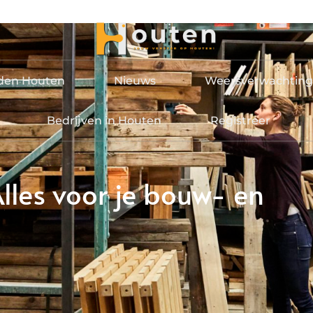
jden Houten
Nieuws
Weersverwachting
Bedrijven in Houten
Registreer
lles voor je bouw- en