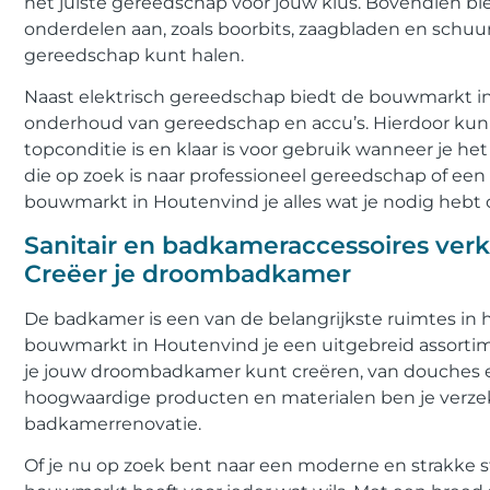
het juiste gereedschap voor jouw klus. Bovendien b
onderdelen aan, zoals boorbits, zaagbladen en schuu
gereedschap kunt halen.
Naast elektrisch gereedschap biedt de bouwmarkt in 
onderhoud van gereedschap en accu’s. Hierdoor kun j
topconditie is en klaar is voor gebruik wanneer je h
die op zoek is naar professioneel gereedschap of een hob
bouwmarkt in Houtenvind je alles wat je nodig hebt 
Sanitair en badkameraccessoires verk
Creëer je droombadkamer
De badkamer is een van de belangrijkste ruimtes in hu
bouwmarkt in Houtenvind je een uitgebreid assorti
je jouw droombadkamer kunt creëren, van douches en
hoogwaardige producten en materialen ben je verzek
badkamerrenovatie.
Of je nu op zoek bent naar een moderne en strakke stij