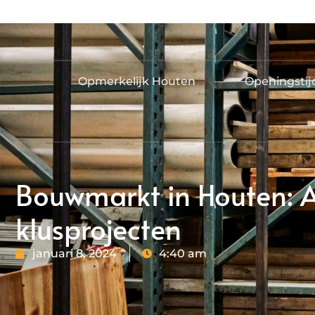
Opmerkelijk Houten
Openingsti
Bouwmarkt in Houten: A
klusprojecten
januari 8, 2024
4:40 am