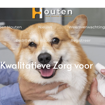
jden Houten
Nieuws
Weersverwachting
Bedrijven in Houten
Registreer
 Kwalitatieve Zorg voor