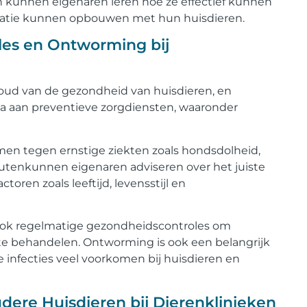
 kunnen eigenaren leren hoe ze effectief kunnen
latie kunnen opbouwen met hun huisdieren.
oles en Ontworming bij
ehoud van de gezondheid van huisdieren, en
la aan preventieve zorgdiensten, waaronder
rmen tegen ernstige ziekten zoals hondsdolheid,
outenkunnen eigenaren adviseren over het juiste
oren zoals leeftijd, levensstijl en
nook regelmatige gezondheidscontroles om
te behandelen. Ontworming is ook een belangrijk
e infecties veel voorkomen bij huisdieren en
dere Huisdieren bij Dierenklinieken