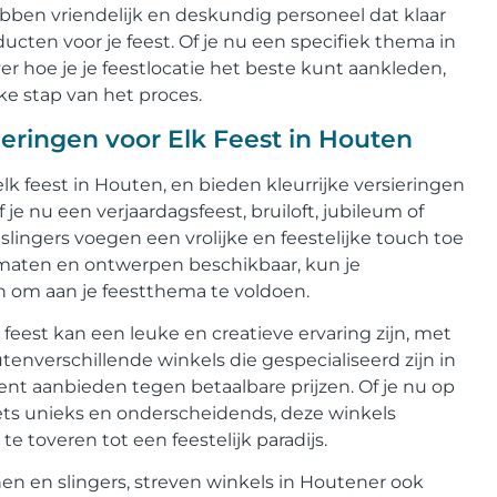
bben vriendelijk en deskundig personeel dat klaar
ducten voor je feest. Of je nu een specifiek thema in
 hoe je je feestlocatie het beste kunt aankleden,
lke stap van het proces.
sieringen voor Elk Feest in Houten
elk feest in Houten, en bieden kleurrijke versieringen
e nu een verjaardagsfeest, bruiloft, jubileum of
lingers voegen een vrolijke en feestelijke touch toe
, maten en ontwerpen beschikbaar, kun je
n om aan je feestthema te voldoen.
 feest kan een leuke en creatieve ervaring zijn, met
outenverschillende winkels die gespecialiseerd zijn in
ent aanbieden tegen betaalbare prijzen. Of je nu op
 iets unieks en onderscheidends, deze winkels
e toveren tot een feestelijk paradijs.
en en slingers, streven winkels in Houtener ook