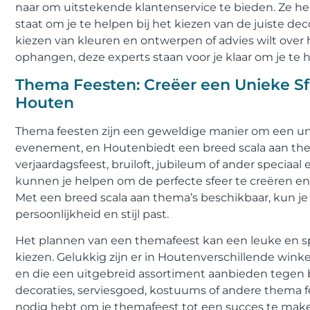
naar om uitstekende klantenservice te bieden. Ze he
staat om je te helpen bij het kiezen van de juiste deco
kiezen van kleuren en ontwerpen of advies wilt over 
ophangen, deze experts staan voor je klaar om je te h
Thema Feesten: Creëer een Unieke Sf
Houten
Thema feesten zijn een geweldige manier om een unie
evenement, en Houtenbiedt een breed scala aan thema
verjaardagsfeest, bruiloft, jubileum of ander speciaa
kunnen je helpen om de perfecte sfeer te creëren en 
Met een breed scala aan thema’s beschikbaar, kun je
persoonlijkheid en stijl past.
Het plannen van een themafeest kan een leuke en spa
kiezen. Gelukkig zijn er in Houtenverschillende winke
en die een uitgebreid assortiment aanbieden tegen be
decoraties, serviesgoed, kostuums of andere thema fe
nodig hebt om je themafeest tot een succes te mak