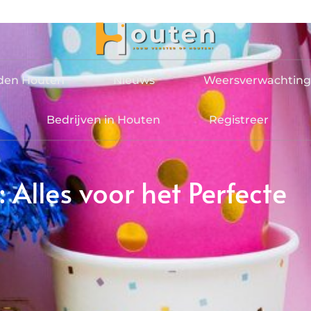
jden Houten
Nieuws
Weersverwachting
Bedrijven in Houten
Registreer
: Alles voor het Perfecte