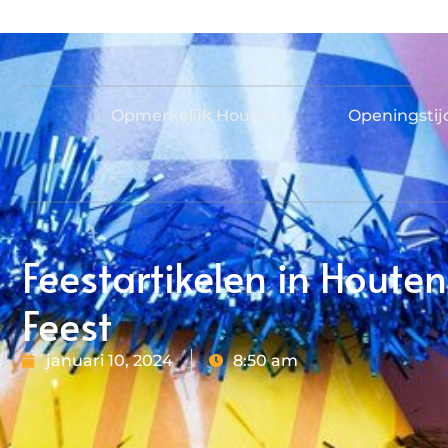
Opmerkelijk Houten
Openingsti
Feestartikelen in Houten
Feest
januari 10, 2024
8:50 am