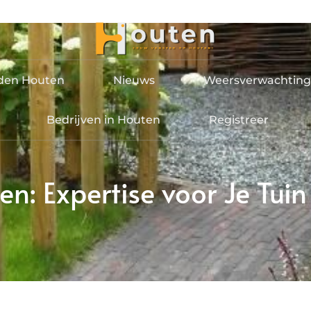
jden Houten
Nieuws
Weersverwachting
Bedrijven in Houten
Registreer
en: Expertise voor Je Tuin