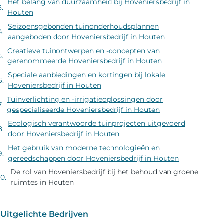
Het belang van duurzaamheid bij Hoveniersbedrijf in
Houten
Seizoensgebonden tuinonderhoudsplannen
aangeboden door Hoveniersbedrijf in Houten
Creatieve tuinontwerpen en -concepten van
gerenommeerde Hoveniersbedrijf in Houten
Speciale aanbiedingen en kortingen bij lokale
Hoveniersbedrijf in Houten
Tuinverlichting en -irrigatieoplossingen door
gespecialiseerde Hoveniersbedrijf in Houten
Ecologisch verantwoorde tuinprojecten uitgevoerd
door Hoveniersbedrijf in Houten
Het gebruik van moderne technologieën en
gereedschappen door Hoveniersbedrijf in Houten
De rol van Hoveniersbedrijf bij het behoud van groene
ruimtes in Houten
Uitgelichte Bedrijven