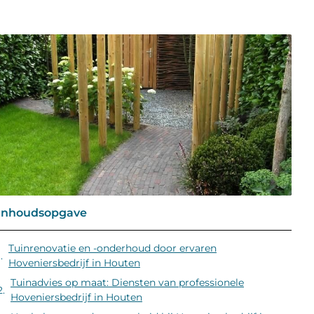
Inhoudsopgave
Tuinrenovatie en -onderhoud door ervaren
Hoveniersbedrijf in Houten
Tuinadvies op maat: Diensten van professionele
Hoveniersbedrijf in Houten