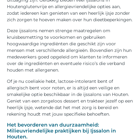
uitdaging zijn. Gelukkig bieden veel ijssalons in
Houtenglutenvrije en allergievriendelijke opties aan,
zodat iedereen kan genieten van een heerlijk ijsje zonder
zich zorgen te hoeven maken over hun dieetbeperkingen.
Deze ijssalons nemen strenge maatregelen om
kruisbesmetting te voorkomen en gebruiken
hoogwaardige ingrediënten die geschikt zijn voor
mensen met verschillende allergieën. Bovendien zijn hun
medewerkers goed opgeleid om klanten te informeren
over de ingrediënten en eventuele risico’s die verband
houden met allergenen.
Of je nu coeliakie hebt, lactose-intolerant bent of
allergisch bent voor noten, er is altijd een veilige en
smakelijke optie beschikbaar in de ijssalons van Houten.
Geniet van een zorgeloos dessert en trakteer jezelf op een
heerlijk ijsje, wetende dat het met zorg is bereid en
rekening houdt met jouw specifieke behoeften.
Het bevorderen van duurzaamheid:
Milieuvriendelijke praktijken bij Ijssalon in
Houten.