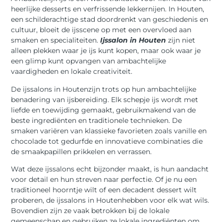
heerlijke desserts en verfrissende lekkernijen. In Houten,
een schilderachtige stad doordrenkt van geschiedenis en
cultuur, bloeit de ijsscene op met een overvloed aan
smaken en specialiteiten.
Ijssalon in Houten
zijn niet
alleen plekken waar je ijs kunt kopen, maar ook waar je
een glimp kunt opvangen van ambachtelijke
vaardigheden en lokale creativiteit.
De ijssalons in Houtenzijn trots op hun ambachtelijke
benadering van ijsbereiding. Elk schepje ijs wordt met
liefde en toewijding gemaakt, gebruikmakend van de
beste ingrediënten en traditionele technieken. De
smaken variëren van klassieke favorieten zoals vanille en
chocolade tot gedurfde en innovatieve combinaties die
de smaakpapillen prikkelen en verrassen.
Wat deze ijssalons echt bijzonder maakt, is hun aandacht
voor detail en hun streven naar perfectie. Of je nu een
traditioneel hoorntje wilt of een decadent dessert wilt
proberen, de ijssalons in Houtenhebben voor elk wat wils.
Bovendien zijn ze vaak betrokken bij de lokale
gemeenschap en gebruiken ze lokale ingrediënten om