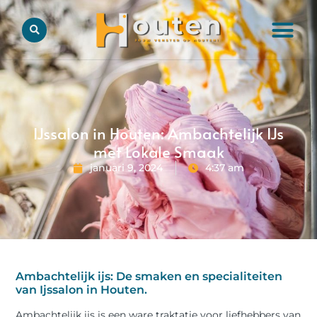
IJssalon in Houten: Ambachtelijk IJs
met Lokale Smaak
januari 9, 2024
4:37 am
Ambachtelijk ijs: De smaken en specialiteiten
van Ijssalon in Houten.
Ambachtelijk ijs is een ware traktatie voor liefhebbers van