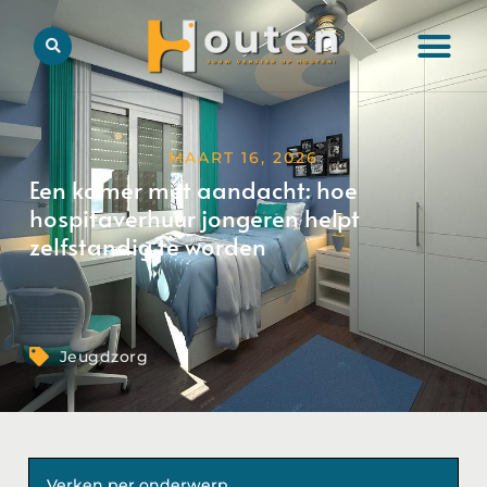
MAART 16, 2026
Een kamer met aandacht: hoe
hospitaverhuur jongeren helpt
zelfstandig te worden
Jeugdzorg
Verken per onderwerp