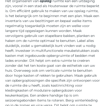
Het organiseren van
opslag
ruimte kan een uitdaging
zijn, vooral in een stad als Houtenwaar de ruimte beperkt
is. Om efficiënt gebruik te maken van uw opslag ruimte,
is het belangrijk om te beginnen met een plan. Maak een
inventaris van uw bezittingen en bepaal welke items
regelmatig toegankelijk moeten zijn en welke voor
langere tijd opgeslagen kunnen worden. Maak
vervolgens gebruik van stapelbare bakken, planken en
haken om de ruimte optimaal te benutten. Label alles
duidelijk, zodat u gemakkelijk kunt vinden wat u nodig
heeft. Investeer in multifunctionele meubelstukken zoals
kasten met ingebouwde opbergruimte of bedden met
lades eronder. Dit helpt om extra ruimte te creëren
zonder dat het ten koste gaat van de esthetiek van uw
huis. Overweeg ook om verticale ruimte te benutten
door hoge kasten of rekken te gebruiken. Maak gebruik
van opbergoplossingen die specifiek zijn ontworpen voor
de ruimte die u heeft, zoals kastinrichting voor
kledingkasten of modulaire opbergdozen voor
keukenkastjes. Een andere handige tip is om
seizoensgebonden items te roteren. Berg winterkleding
op in de zomer en vice versa. Dit helpt om ruimte te