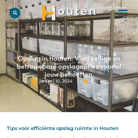
Opslag in Houten: Vind veilige en
betrouwbare opslagopties voor al
jouw behoeften.
januari 10, 2024
5:51 am
Tips voor efficiënte opslag ruimte in Houten