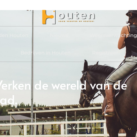
jden Houten
Nieuws
Weersverwachting
Bedrijven in Houten
Registreer
Verken de wereld van de
tad.