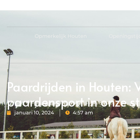
Opmerkelijk Houten
Openingsti
Paardrijden in Houten: 
paardensport in onze s
januari 10, 2024
4:57 am