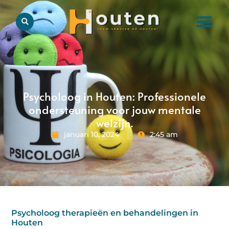
Psycholoog in Houten: Professionele
ondersteuning voor jouw mentale
welzijn.
januari 10, 2024
2:45 am
Psycholoog therapieën en behandelingen in
Houten