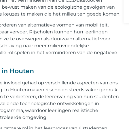
 aan het verminderen van de CO2-uitstoot en
en bewust maken van de ecologische gevolgen van
 keuzes te maken die het milieu ten goede komen.
orderen van alternatieve vormen van mobiliteit,
baar vervoer. Rijscholen kunnen hun leerlingen
ze te overwegen als duurzaam alternatief voor
rschuiving naar meer milieuvriendelijke
le rol spelen in het verminderen van de negatieve
 in Houten
e invloed gehad op verschillende aspecten van ons
g. In Houtenmaken rijscholen steeds vaker gebruik
te verbeteren, de leerervaring van hun studenten
opvallende technologische ontwikkelingen in
sprogramma, waardoor leerlingen realistische
ntroleerde omgeving.
grotere rol in het leerproces van rijstudenten.