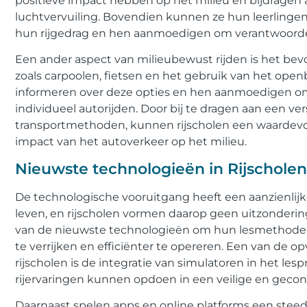
positieve impact hebben op het milieu en bijdragen
luchtvervuiling. Bovendien kunnen ze hun leerling
hun rijgedrag en hen aanmoedigen om verantwoorde
Een ander aspect van milieubewust rijden is het bev
zoals carpoolen, fietsen en het gebruik van het open
informeren over deze opties en hen aanmoedigen om 
individueel autorijden. Door bij te dragen aan een ve
transportmethoden, kunnen rijscholen een waardevol
impact van het autoverkeer op het milieu.
Nieuwste technologieën in Rijscholen
De technologische vooruitgang heeft een aanzienlijk
leven, en rijscholen vormen daarop geen uitzonderin
van de nieuwste technologieën om hun lesmethoden 
te verrijken en efficiënter te opereren. Een van de 
rijscholen is de integratie van simulatoren in het le
rijervaringen kunnen opdoen in een veilige en geco
Daarnaast spelen apps en online platforms een steeds 