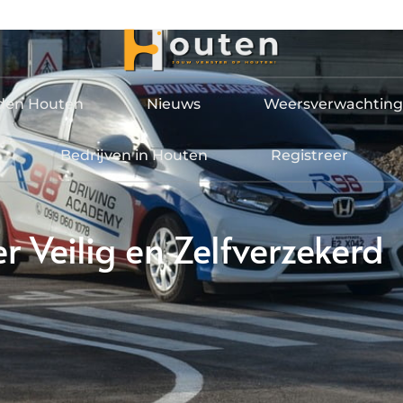
jden Houten
Nieuws
Weersverwachting
Bedrijven in Houten
Registreer
er Veilig en Zelfverzekerd