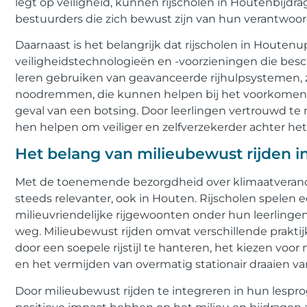
legt op veiligheid, kunnen rijscholen in Houtenbijd
bestuurders die zich bewust zijn van hun verantwoo
Daarnaast is het belangrijk dat rijscholen in Houten
veiligheidstechnologieën en -voorzieningen die besc
leren gebruiken van geavanceerde rijhulpsystemen, z
noodremmen, die kunnen helpen bij het voorkomen v
geval van een botsing. Door leerlingen vertrouwd t
hen helpen om veiliger en zelfverzekerder achter het 
Het belang van milieubewust rijden 
Met de toenemende bezorgdheid over klimaatverand
steeds relevanter, ook in Houten. Rijscholen spelen e
milieuvriendelijke rijgewoonten onder hun leerlin
weg. Milieubewust rijden omvat verschillende prakti
door een soepele rijstijl te hanteren, het kiezen voor
en het vermijden van overmatig stationair draaien va
Door milieubewust rijden te integreren in hun lesp