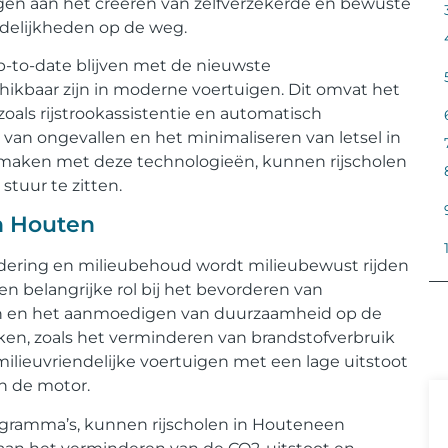
ragen aan het creëren van zelfverzekerde en bewuste
rdelijkheden op de weg.
up-to-date blijven met de nieuwste
hikbaar zijn in moderne voertuigen. Dit omvat het
oals rijstrookassistentie en automatisch
an ongevallen en het minimaliseren van letsel in
e maken met deze technologieën, kunnen rijscholen
stuur te zitten.
in Houten
ering en milieubehoud wordt milieubewust rijden
en belangrijke rol bij het bevorderen van
gen en het aanmoedigen van duurzaamheid op de
jken, zoals het verminderen van brandstofverbruik
 milieuvriendelijke voertuigen met een lage uitstoot
n de motor.
rogramma’s, kunnen rijscholen in Houteneen