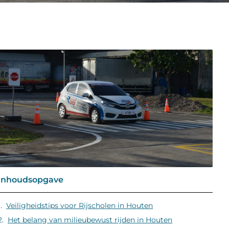
Inhoudsopgave
Veiligheidstips voor Rijscholen in Houten
Het belang van milieubewust rijden in Houten