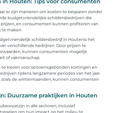
n in Houten: Tips voor consumenten
maar er zijn manieren om kosten te besparen zonder
lende budgetvriendelijke schildersbedrijven die
prijzen, en consumenten kunnen profiteren van
s te maken.
getvriendelijk schildersbedrijf in Houtenis het
n verschillende bedrijven. Door prijzen te
voorwaarden, kunnen consumenten mogelijk
teit of vakmanschap.
e kiezen voor seizoensgebonden kortingen en
bedrijven tijdens langzamere periodes van het jaar.
den, zoals de wintermaanden, kunnen consumenten
jn: Duurzame praktijken in Houten
ewustzijn in alle sectoren, inclusief
atregelen om hun impact op het milieu te