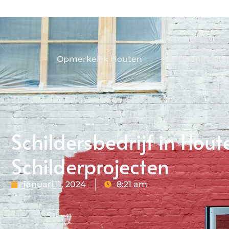
Opmerkelijk Houten
Openingsti
Schildersbedrijf in Hout
Schilderprojecten
januari 11, 2024
8:21 am