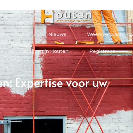
jden Houten
Nieuws
Weersverwachting
Bedrijven in Houten
Registreer
en: Expertise voor uw