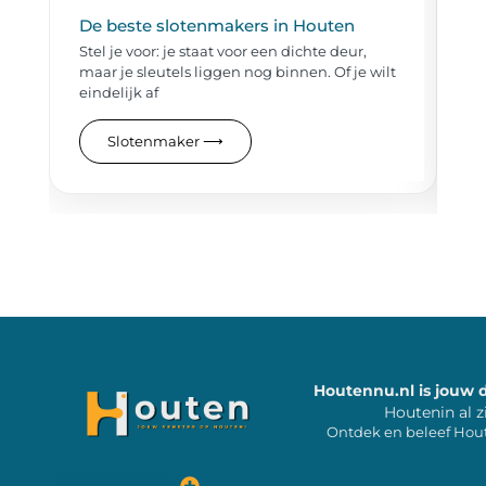
De beste slotenmakers in Houten
Sl
bu
Stel je voor: je staat voor een dichte deur,
Pa
maar je sleutels liggen nog binnen. Of je wilt
di
eindelijk af
sl
Slotenmaker
⟶
Houtennu.nl is jouw 
Houtenin al z
Ontdek en beleef Hou