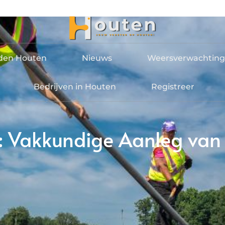
jden Houten
Nieuws
Weersverwachting
Bedrijven in Houten
Registreer
: Vakkundige Aanleg van