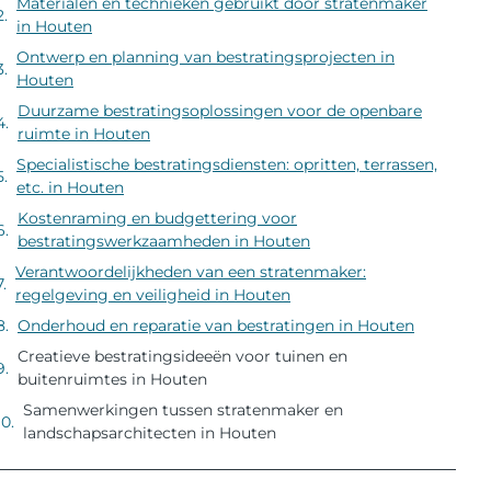
Materialen en technieken gebruikt door stratenmaker
in Houten
Ontwerp en planning van bestratingsprojecten in
Houten
Duurzame bestratingsoplossingen voor de openbare
ruimte in Houten
Specialistische bestratingsdiensten: opritten, terrassen,
etc. in Houten
Kostenraming en budgettering voor
bestratingswerkzaamheden in Houten
Verantwoordelijkheden van een stratenmaker:
regelgeving en veiligheid in Houten
Onderhoud en reparatie van bestratingen in Houten
Creatieve bestratingsideeën voor tuinen en
buitenruimtes in Houten
Samenwerkingen tussen stratenmaker en
landschapsarchitecten in Houten