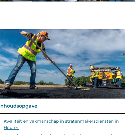
Inhoudsopgave
Kwaliteit en vakmanschap in stratenmakersdiensten in
Houten