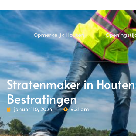
Opmerkelijk Houten
Openingsti
Stratenmaker in Houten
Bestratingen
januari 10, 2024
9:21 am