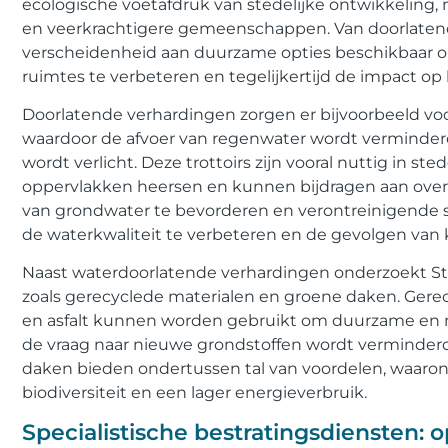
ecologische voetafdruk van stedelijke ontwikkeling,
en veerkrachtigere gemeenschappen. Van doorlatende t
verscheidenheid aan duurzame opties beschikbaar om
ruimtes te verbeteren en tegelijkertijd de impact op 
Doorlatende verhardingen zorgen er bijvoorbeeld voor
waardoor de afvoer van regenwater wordt verminder
wordt verlicht. Deze trottoirs zijn vooral nuttig in s
oppervlakken heersen en kunnen bijdragen aan overs
van grondwater te bevorderen en verontreinigende st
de waterkwaliteit te verbeteren en de gevolgen van 
Naast waterdoorlatende verhardingen onderzoekt S
zoals gerecyclede materialen en groene daken. Gere
en asfalt kunnen worden gebruikt om duurzame en mi
de vraag naar nieuwe grondstoffen wordt verminderd 
daken bieden ondertussen tal van voordelen, waarond
biodiversiteit en een lager energieverbruik.
Specialistische bestratingsdiensten: op