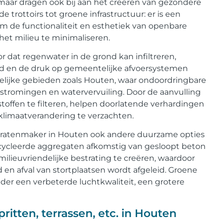
 maar dragen ook bij aan het creëren van gezondere
rottoirs tot groene infrastructuur: er is een
 de functionaliteit en esthetiek van openbare
het milieu te minimaliseren.
 dat regenwater in de grond kan infiltreren,
d en de druk op gemeentelijke afvoersystemen
tedelijke gebieden zoals Houten, waar ondoordringbare
tromingen en watervervuiling. Door de aanvulling
offen te filteren, helpen doorlatende verhardingen
klimaatverandering te verzachten.
tratenmaker in Houten ook andere duurzame opties
cycleerde aggregaten afkomstig van gesloopt beton
lieuvriendelijke bestrating te creëren, waardoor
en afval van stortplaatsen wordt afgeleid. Groene
er een verbeterde luchtkwaliteit, een grotere
ritten, terrassen, etc. in Houten