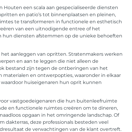
in Houten een scala aan gespecialiseerde diensten
ritten en patio’s tot binnenplaatsen en pleinen,
mtes te transformeren in functionele en esthetisch
reëren van een uitnodigende entree of het
en hun diensten afstemmen op de unieke behoeften
s het aanleggen van opritten. Stratenmakers werken
rpen en aan te leggen die niet alleen de
ook bestand zijn tegen de ontberingen van het
n materialen en ontwerpopties, waaronder in elkaar
, waardoor huiseigenaren hun oprit kunnen
e voor vastgoedeigenaren die hun buitenleefruimte
de en functionele ruimtes creëren om te dineren,
e naadloos opgaan in het omringende landschap. Of
im dakterras, deze professionals besteden veel
dresultaat de verwachtingen van de klant overtreft.