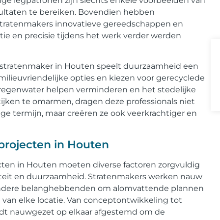
ige legpatronen zijn slechts enkele voorbeelden van
ultaten te bereiken. Bovendien hebben
stratenmakers innovatieve gereedschappen en
ie en precisie tijdens het werk verder werden
r stratenmaker in Houten speelt duurzaamheid een
 milieuvriendelijke opties en kiezen voor gerecyclede
n regenwater helpen verminderen en het stedelijke
ijken te omarmen, dragen deze professionals niet
nge termijn, maar creëren ze ook veerkrachtiger en
projecten in Houten
cten in Houten moeten diverse factoren zorgvuldig
iteit en duurzaamheid. Stratenmakers werken nauw
ndere belanghebbenden om alomvattende plannen
van elke locatie. Van conceptontwikkeling tot
wordt nauwgezet op elkaar afgestemd om de