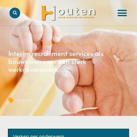
NOVEMBER 4, 2025
Interim recruitment services als
bouwsteen voor een sterk
werkgeversmerk
Banen
Verken per onderwerp