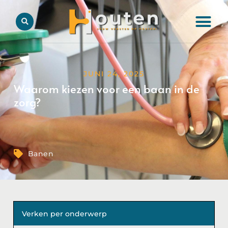
JUNI 24, 2025
Waarom kiezen voor een baan in de
zorg?
Banen
Verken per onderwerp