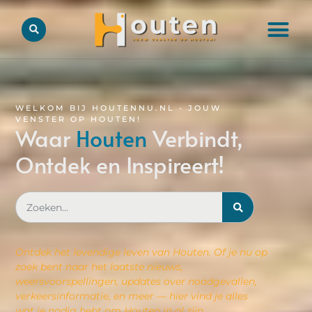
WELKOM BIJ HOUTENNU.NL - JOUW
VENSTER OP HOUTEN!
Waar
Houten
Verbindt,
Ontdek en Inspireert!
Ontdek het levendige leven van Houten. Of je nu op
zoek bent naar het laatste nieuws,
weersvoorspellingen, updates over noodgevallen,
verkeersinformatie, en meer — hier vind je alles
wat je nodig hebt om Houten in al zijn