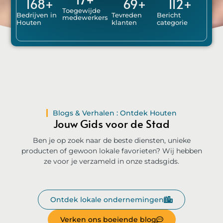
168
+
69
+
112
+
Toegewijde
Bedrijven in
Tevreden
Bericht
medewerkers
Houten
klanten
categorie
Blogs & Verhalen : Ontdek Houten
Jouw Gids voor de Stad
Ben je op zoek naar de beste diensten, unieke
producten of gewoon lokale favorieten? Wij hebben
ze voor je verzameld in onze stadsgids.
Ontdek lokale ondernemingen
Verken ons boeiende blog