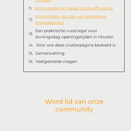
Koningsdag en lokale route-efficiëntie
Koningsdag als dag van selectieve
bruikbaarheid
Een praktische vuistregel voor
Koningsdag openingstijden in Houten
Voor wie deze clusterpagina bedoeld is
Samenvatting
Veelgestelde vragen
Word lid van onze
community
Ben je geïnspireerd door onze laatste post
en wil je meer betrokken raken bij onze