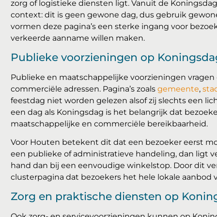
zorg of logistieke diensten ligt. Vanuit de Koningsdag
context: dit is geen gewone dag, dus gebruik gew
vormen deze pagina’s een sterke ingang voor bezoek
verkeerde aanname willen maken.
Publieke voorzieningen op Koningsda
Publieke en maatschappelijke voorzieningen vrage
commerciële adressen. Pagina’s zoals
gemeente
,
sta
feestdag niet worden gelezen alsof zij slechts een li
een dag als Koningsdag is het belangrijk dat bezoek
maatschappelijke en commerciële bereikbaarheid.
Voor Houten betekent dit dat een bezoeker eerst mo
een publieke of administratieve handeling, dan ligt
hand dan bij een eenvoudige winkelstop. Door dit ve
clusterpagina dat bezoekers het hele lokale aanbod 
Zorg en praktische diensten op Koni
Ook zorg- en servicevoorzieningen kunnen op Konin