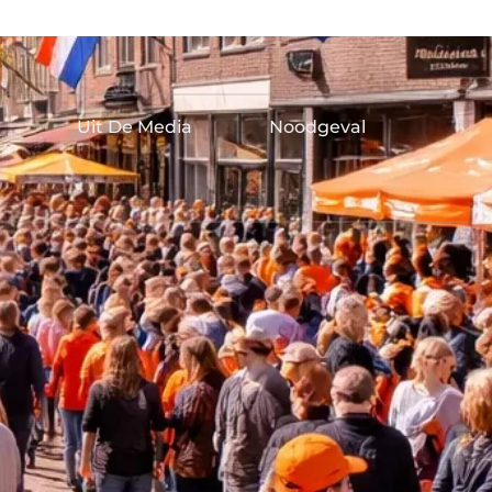
Uit De Media
Noodgeval