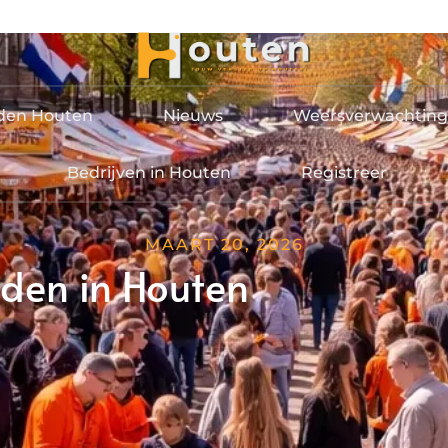
jden Houten
Nieuws
Weersverwachting
Bedrijven in Houten
Registreer
MAART 20, 2026
den in Houten