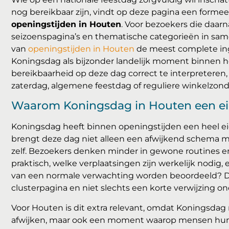
nog bereikbaar zijn, vindt op deze pagina een formee
openingstijden in Houten
. Voor bezoekers die daarn
seizoenspagina’s en thematische categorieën in same
van
openingstijden in Houten
de meest complete inga
Koningsdag als bijzonder landelijk moment binnen h
bereikbaarheid op deze dag correct te interpretere
zaterdag, algemene feestdag of reguliere winkelzond
Waarom Koningsdag in Houten een eig
Koningsdag heeft binnen openingstijden een heel eig
brengt deze dag niet alleen een afwijkend schema me
zelf. Bezoekers denken minder in gewone routines e
praktisch, welke verplaatsingen zijn werkelijk nodi
van een normale verwachting worden beoordeeld? D
clusterpagina en niet slechts een korte verwijzing o
Voor Houten is dit extra relevant, omdat Koningsdag
afwijken, maar ook een moment waarop mensen hun