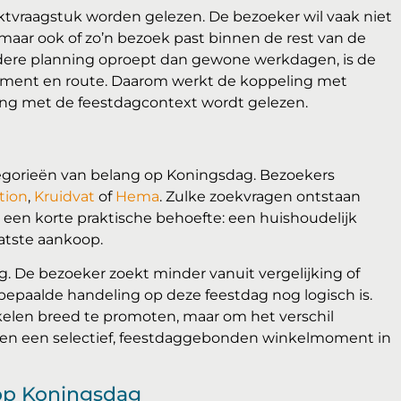
ktvraagstuk worden gelezen. De bezoeker wil vaak niet
maar ook of zo’n bezoek past binnen de rest van de
dere planning oproept dan gewone werkdagen, is de
oment en route. Daarom werkt de koppeling met
hang met de feestdagcontext wordt gelezen.
egorieën van belang op Koningsdag. Bezoekers
tion
,
Kruidvat
of
Hema
. Zulke zoekvragen ontstaan
 een korte praktische behoefte: een huishoudelijk
aatste aankoop.
. De bezoeker zoekt minder vanuit vergelijking of
bepaalde handeling op deze feestdag nog logisch is.
kelen breed te promoten, maar om het verschil
 en een selectief, feestdaggebonden winkelmoment in
op Koningsdag