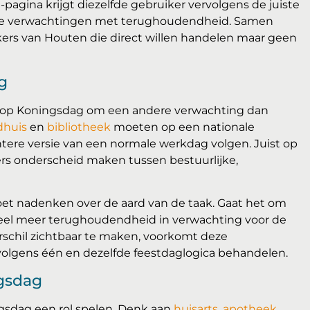
-pagina krijgt diezelfde gebruiker vervolgens de juiste
one verwachtingen met terughoudendheid. Samen
ers van Houten die direct willen handelen maar geen
g
n op Koningsdag om een andere verwachting dan
dhuis
en
bibliotheek
moeten op een nationale
chtere versie van een normale werkdag volgen. Juist op
ers onderscheid maken tussen bestuurlijke,
et nadenken over de aard van de taak. Gaat het om
 veel meer terughoudendheid in verwachting voor de
rschil zichtbaar te maken, voorkomt deze
volgens één en dezelfde feestdaglogica behandelen.
ngsdag
gsdag een rol spelen. Denk aan
huisarts
,
apotheek
,