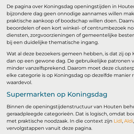
De pagina over Koningsdag openingstijden in Houten 
bijzondere dag geen onnodige aannames willen maken
praktische aankoop of boodschap willen doen. Daarna
beoordelen of een kort winkel- of centrumbezoek nog 
diensten, zorgvoorzieningen of gemeentelijke best
bij een duidelijke thematische ingang.
Wat al deze bezoekers gemeen hebben, is dat zij o
dan op een gewone dag. De gebruikelijke patronen 
minder vanzelfsprekend. Daarom moet deze clusterpag
elke categorie is op Koningsdag op dezelfde manier 
waardevol.
Supermarkten op Koningsdag
Binnen de openingstijdenstructuur van Houten beh
geraadpleegde categorieën. Dat is logisch, omdat 
met praktische noodzaak. In die context zijn
Lidl
,
Aldi
vervolgstappen vanuit deze pagina.