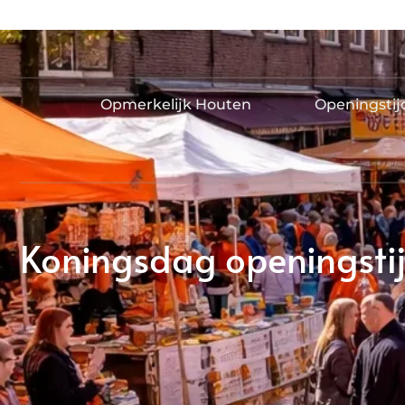
Opmerkelijk Houten
Openingsti
Koningsdag openingstij