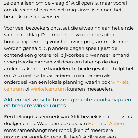
zelden alleen om de vraag óf Aldi open is, maar vooral
om de vraag of een bezoek nog zinvol is binnen het
beschikbare tijdsvenster.
Voor veel bezoekers ontstaat die afweging aan het einde
van de middag. Dan moet snel worden besloten of
boodschappen nog vóór het avondprogramma kunnen
worden gehaald. Op andere dagen speelt juist de
ochtend een grotere rol, bijvoorbeeld wanneer iemand
vroeg boodschappen wil doen om later op de dag
andere zaken af te handelen. In beide gevallen helpt het
om Aldi niet los te benaderen, maar te zien als
onderdeel van een lokale planning waarin ook
winkels
,
centrum
of
winkelcentrum
kunnen meespelen.
Aldi en het verschil tussen gerichte boodschappen
en bredere winkelroutes
Een belangrijk kenmerk van Aldi-bezoek is dat het vaak
doelgericht is. Waar een bezoek aan
Hema
of
Action
soms samenhangt met rondkijken of meerdere
productcategorieën tegelijk, heeft Aldi vaker een