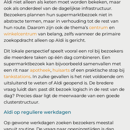
Aldi niet alleen als keten moet worden bekeken, maar
ook als onderdeel van de dagelijkse infrastructuur.
Bezoekers plannen hun supermarktbezoek niet in
abstracte termen, maar in verhouding tot de rest van
hun route. Daarom zijn ook de thema’s
centrum
en
winkelcentrum
van belang, zelfs wanneer de primaire
zoekopdracht alleen op Aldi is gericht.
Dit lokale perspectief speelt vooral een rol bij bezoekers
die meerdere taken op één dag combineren. Een
supermarktbezoek kan bijvoorbeeld samenvallen met
een rit naar
apotheek
,
huisarts
of een praktische stop bij
tankstations
. In zulke gevallen is het niet voldoende om
uitsluitend te weten of Aldi geopend is. De bredere
vraag luidt dan: past dit bezoek logisch in de rest van de
dag? Precies daar ligt de meerwaarde van een goede
clusterstructuur.
Aldi op reguliere werkdagen
Op gewone werkdagen zoeken bezoekers meestal
vanuit routine. De vraag naar openingstijden is dan