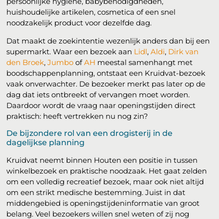
persoonlijke hygiëne, babybenodigdheden,
huishoudelijke artikelen, cosmetica of een snel
noodzakelijk product voor dezelfde dag.
Dat maakt de zoekintentie wezenlijk anders dan bij een
supermarkt. Waar een bezoek aan
Lidl
,
Aldi
,
Dirk van
den Broek
,
Jumbo
of
AH
meestal samenhangt met
boodschappenplanning, ontstaat een Kruidvat-bezoek
vaak onverwachter. De bezoeker merkt pas later op de
dag dat iets ontbreekt of vervangen moet worden.
Daardoor wordt de vraag naar openingstijden direct
praktisch: heeft vertrekken nu nog zin?
De bijzondere rol van een drogisterij in de
dagelijkse planning
Kruidvat neemt binnen Houten een positie in tussen
winkelbezoek en praktische noodzaak. Het gaat zelden
om een volledig recreatief bezoek, maar ook niet altijd
om een strikt medische bestemming. Juist in dat
middengebied is openingstijdeninformatie van groot
belang. Veel bezoekers willen snel weten of zij nog