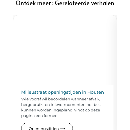
Ontdek meer : Gerelateerde verhalen
Milieustraat openingstijden in Houten
W
Wie vooraf wil beoordelen wanneer afval-,
Wi
hergebruik- en inlevermomenten het best
ma
kunnen worden ingepland, vindt op deze
de
pagina een formeel
Openingstijden
⟶