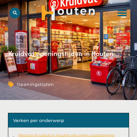
MAART 20, 2026
Kruidvat openingstijden in Houten
Openingstijden
Verken per onderwerp
Waarom Kruidvat in Houten een eigen clusterpagina